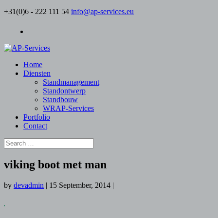
+31(0)6 - 222 111 54
info@ap-services.eu
Home
Diensten
Standmanagement
Standontwerp
Standbouw
WRAP-Services
Portfolio
Contact
viking boot met man
by
devadmin
|
15 September, 2014
|