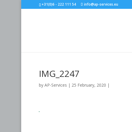
+31(0)6 - 222 111 54
info@ap-services.eu
IMG_2247
by
AP-Services
|
25 February, 2020
|