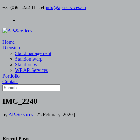
+31(0)6 - 222 111 54
info@ap-services.eu
Home
Diensten
Standmanagement
Standontwerp
Standbouw
WRAP-Services
Portfolio
Contact
IMG_2240
by
AP-Services
|
25 February, 2020
|
Recent Posts