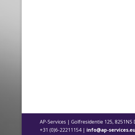
AP-Services | Golfresidentie 125, 8251NS
+31 (0)6-22211154 |
info@ap-services.e