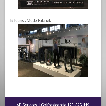
B-Jeans , Mode Fabriek
AP-Services | Golfresidentie 125, 8251NS