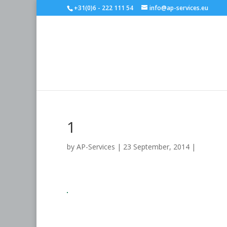
+31(0)6 - 222 111 54
info@ap-services.eu
1
by
AP-Services
|
23 September, 2014
|