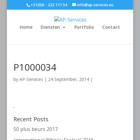
+31(0)6 - 222 111 54
info@ap-services.eu
Home
Diensten
Portfolio
Contact
P1000034
by
AP-Services
|
24 September, 2014
|
Recent Posts
50 plus beurs 2017