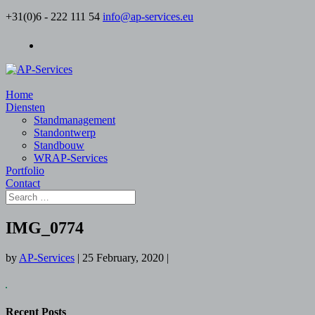
+31(0)6 - 222 111 54
info@ap-services.eu
Home
Diensten
Standmanagement
Standontwerp
Standbouw
WRAP-Services
Portfolio
Contact
IMG_0774
by
AP-Services
|
25 February, 2020
|
Recent Posts