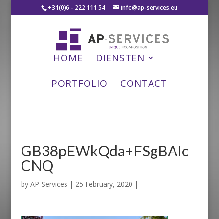
+31(0)6 - 222 111 54
info@ap-services.eu
HOME
DIENSTEN
PORTFOLIO
CONTACT
GB38pEWkQda+FSgBAIc
CNQ
by
AP-Services
|
25 February, 2020
|