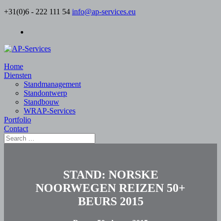
+31(0)6 - 222 111 54
info@ap-services.eu
Home
Diensten
Standmanagement
Standontwerp
Standbouw
WRAP-Services
Portfolio
Contact
STAND:
NORSKE
NOORWEGEN REIZEN 50+
BEURS 2015