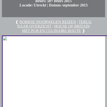
Beurs:
50+ beurs 2015
Locatie:
Utrecht |
Datum:
september 2015
❰
NORKSE NOORWEGEN REIZEN
|
TERUG
NAAR OVERZICHT
|
HOUSE OF BRITAIN
MET PUB EN CULINAIRE ROUTE
❱