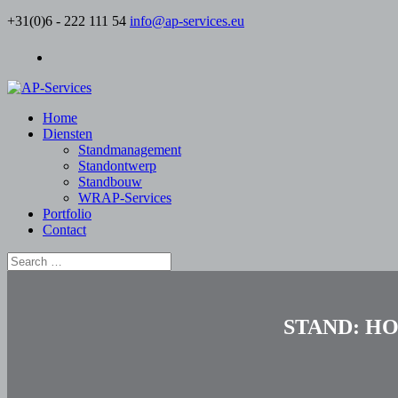
+31(0)6 - 222 111 54
info@ap-services.eu
Home
Diensten
Standmanagement
Standontwerp
Standbouw
WRAP-Services
Portfolio
Contact
STAND:
HO