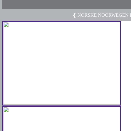
❰
NORSKE NOORWEGEN RE