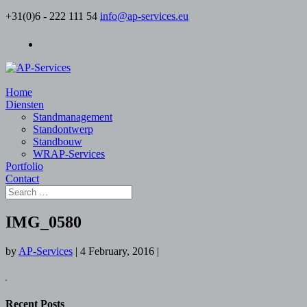
+31(0)6 - 222 111 54
info@ap-services.eu
Home
Diensten
Standmanagement
Standontwerp
Standbouw
WRAP-Services
Portfolio
Contact
IMG_0580
by
AP-Services
|
4 February, 2016
|
Recent Posts