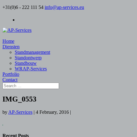
+31(0)6 - 222 111 54
info@ap-services.eu
Home
Diensten
Standmanagement
Standontwerp
Standbouw
WRAP-Services
Portfolio
Contact
IMG_0553
by
AP-Services
|
4 February, 2016
|
Recent Posts