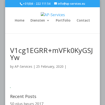
+31(0)6 - 222 111 54
info@ap-services.eu
Home
Diensten
Portfolio
Contact
V1cg1EGRR+mVFk0KyGSJ
Yw
by
AP-Services
|
25 February, 2020
|
Recent Posts
50 plus beurs 2017