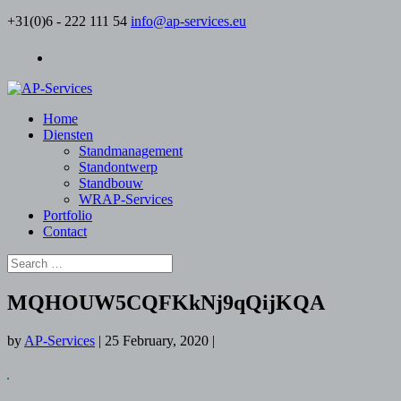
+31(0)6 - 222 111 54
info@ap-services.eu
Home
Diensten
Standmanagement
Standontwerp
Standbouw
WRAP-Services
Portfolio
Contact
MQHOUW5CQFKkNj9qQijKQA
by
AP-Services
|
25 February, 2020
|