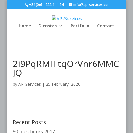
+31(0)6 - 222 111 54
info@ap-services.eu
Home
Diensten
Portfolio
Contact
2i9PqRMlTtqOrVnr6MMC
JQ
by
AP-Services
|
25 February, 2020
|
Recent Posts
50 plus beurs 2017