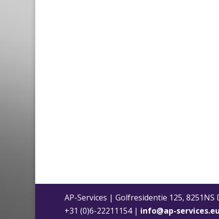
AP-Services | Golfresidentie 125, 8251NS
+31 (0)6-22211154 |
info@ap-services.e