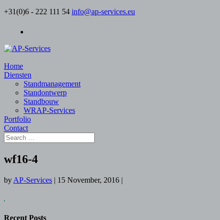
+31(0)6 - 222 111 54
info@ap-services.eu
Home
Diensten
Standmanagement
Standontwerp
Standbouw
WRAP-Services
Portfolio
Contact
wf16-4
by
AP-Services
|
15 November, 2016
|
Recent Posts