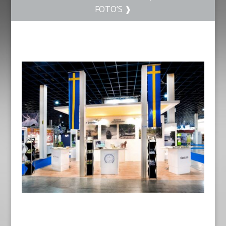
FOTO’S
❱