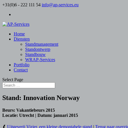
+31(0)6 - 222 111 54
info@ap-services.eu
Home
Diensten
Standmanagement
Standontwerp
Standbouw
WRAP-Services
Portfolio
Contact
Select Page
Stand:
Innovation Norway
Beurs:
Vakantiebeurs 2015
Locatie:
Utrecht |
Datum:
januari 2015
❰
Uitgeverij Vizier, een kleine demontabele stand
|
Terug naar overzi