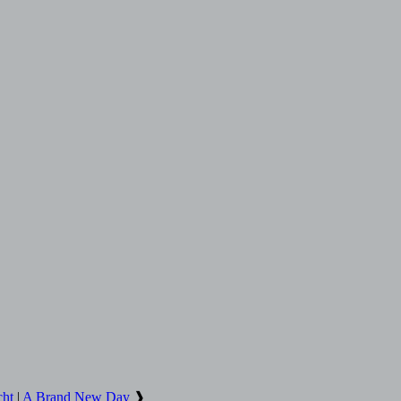
cht
|
A Brand New Day
❱